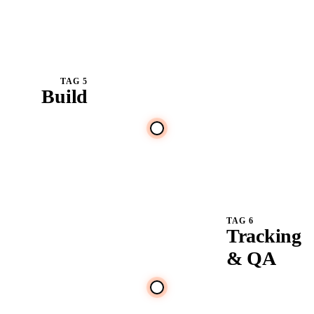
die Handlung
fokussiert.
TAG 5
Build
Sauber gebaut auf
Tempo und Core
Web Vitals, mobil
zuerst.
TAG 6
Tracking
& QA
CRM und CAPI
verdrahtet und
Conversion-
✓
Tracking