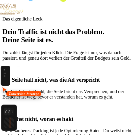
Das eigentliche Leck
Dein Traffic ist nicht das Problem.
Deine Seite ist es.
Du zahlst längst für jeden Klick. Die Frage ist nur, was danach
passiert, und genau dort verliert der Großteil der Budgets sein Geld.
01
Die Seite hält nicht, was die Ad verspricht
Der Klick kostet Geld, die Seite bricht das Versprechen, und der
Conversion-Stratege
Besucher ist weg, bevor er verstanden hat, worum es geht.
02
?
?
?
Du siehst nicht, woran es hakt
Ohne sauberes Tracking ist jede Optimierung Raten. Du weißt nicht,