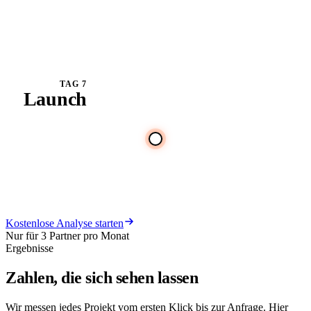
geprüft. Ab Live-
Gang alles
Klick
Seite
Formular
Anfrage
messbar.
TAG 7
Launch
Wir gehen live.
Ab jetzt läuft
leadscape.de
deine Seite 7 Tage
LIVE
im Test auf deinen
Ads.
Kostenlose Analyse starten
Nur für 3 Partner pro Monat
Ergebnisse
Zahlen, die sich
sehen lassen
Wir messen jedes Projekt vom ersten Klick bis zur Anfrage. Hier