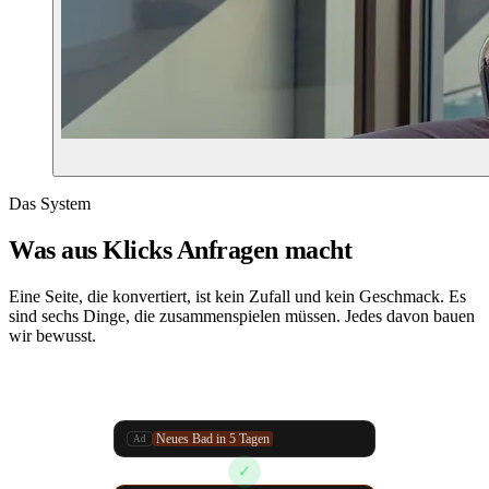
Das System
Was aus Klicks
Anfragen
macht
Eine Seite, die konvertiert, ist kein Zufall und kein Geschmack. Es
sind sechs Dinge, die zusammenspielen müssen. Jedes davon bauen
wir bewusst.
A
B
Neues Bad in 5 Tagen
Ad
2,1 %
4,8 %
✓
Klick
Seite
Formular
Anfrage