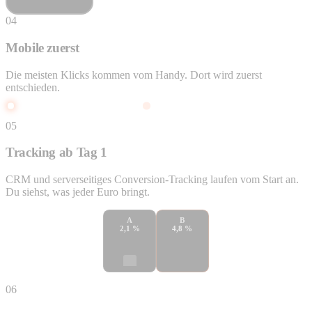
04
Mobile zuerst
Die meisten Klicks kommen vom Handy. Dort wird zuerst
entschieden.
Klick
Seite
Formular
Anfrage
05
Tracking ab Tag 1
CRM und serverseitiges Conversion-Tracking laufen vom Start an.
Du siehst, was jeder Euro bringt.
A
B
2,1 %
4,8 %
Testen · Messen · Optimieren
06