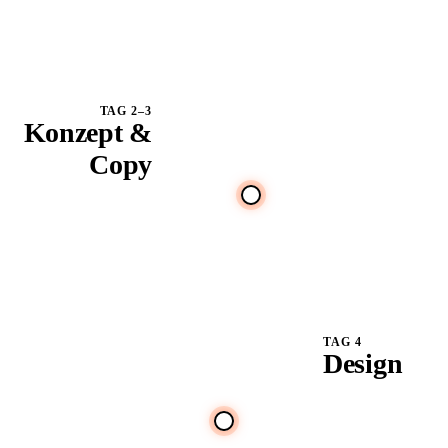
🔍
Conversion liegen
bleibt.
TAG 2–3
Konzept &
Copy
Struktur und Botschaft
Headline
zuerst,
Subline
verkaufspsychologisch
statt dekoriert.
CTA
Formular
TAG 4
Design
Deine Seite in
deiner Marke:
klar, modern, auf